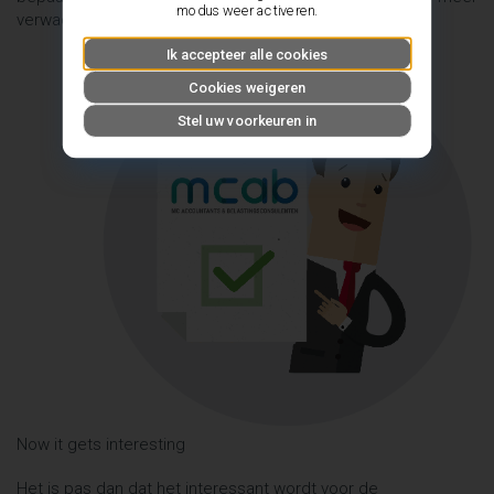
modus weer activeren.
verwachten.
Ik accepteer alle cookies
Cookies weigeren
Stel uw voorkeuren in
Now it gets interesting
Het is pas dan dat het interessant wordt voor de