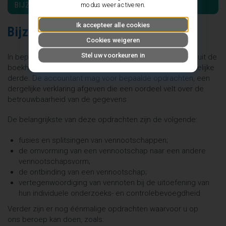
BIJZONDERE OPDRACHTEN
modus weer activeren.
Ik accepteer alle cookies
Bijzondere opdrachten
Cookies weigeren
Stel uw voorkeuren in
In bepaalde gevallen moet de informatie die voortvloeit uit de
boekhouding gecontroleerd worden door een onafhankelijke
derde. De accountant mag voor bepaalde opdrachten, een
dergelijke verklaring afgeven die een oordeel velt over de
betrouwbaarheid van de gegevens.
De belangrijkste van deze opdrachten zijn de volgende:
fusies en splitsingen van vennootschappen;
de omvorming van een vennootschap naar een andere
vennootschapsvorm;
de ontbinding van een vennootschap;
vertegenwoordiging van vennoten bij de uitoefening van
hun individuele onderzoeks- en controlebevoegdheid
Verder zijn er nog éénmalige opdrachten waarvoor u op
ons beroep kan doen, zoals: